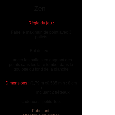
Zen
Règle du jeu :
Faire le maximun de point avec 3
pallets
But du jeu :
Lancer les pallets en gagnant des
points sans les faire tomber dans la
goulotte du fond de la planche
Dimensions
: (1,79 m x0,535 m h : 8 cm
)
Incluant 2 tréteaux
cadeaux : petits lots
Fabricant: