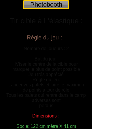
Photobooth
Tir cible à L'élastique :
Règle du jeu :
Nombre de joueurs : 2
But du jeu:
lViser le centre de la cible pour
marquer le plus de point possible
Jeu trés apprécié
Règle du jeu:
Lancer vos palets et faire le maximun
de points à tour de rôle
Tous les palets qui rentre dans le camp
adverses sont
perdus
Dimensions
:
Socle: 122 cm mètre X 41 cm