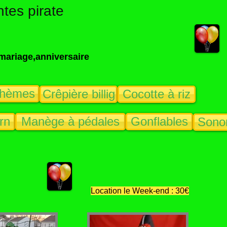
tes pirate
mariage,anniversaire
hèmes
Crêpière billig
Cocotte à riz
rn
Manège à pédales
Gonflables
Sonor
Location le Week-end : 30€