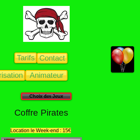
Tarifs
Contact
isation
Animateur
Choix des Jeux
Coffre Pirates
Location le Week-end : 15€