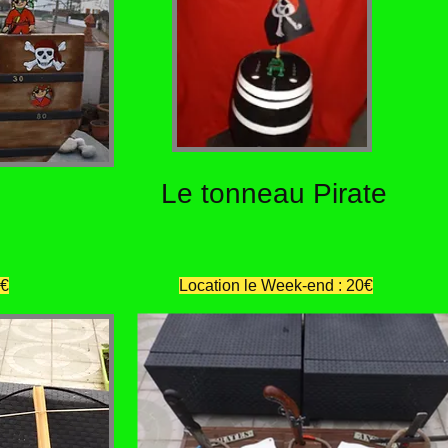
Le tonneau Pirate
5€
Location le Week-end : 20€