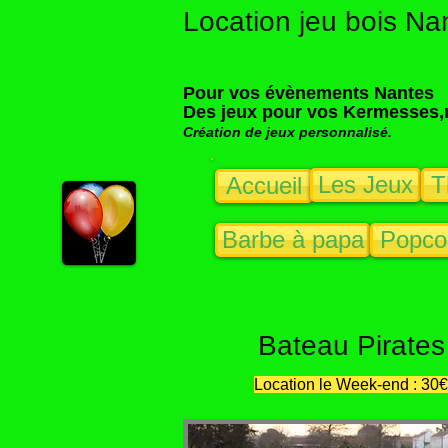
Location jeu bois Nan
​​​​​​​Pour vos évènements Nantes
Des jeux pour vos Kermesses,
Création de jeux personnalisé.
Les Jeux
T
Accueil
Barbe à papa
Popco
Bateau Pirates
Location le Week-end : 30€