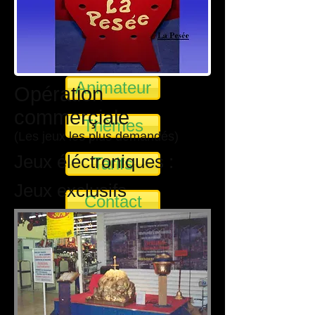
Manège à pédales
Sonorisation
Animateur
Opération
commerçiale
Thèmes
(Les jeux les plus demandés)
Jeux éléctroniques :
Tarifs
Jeux exclusifs
Contact
Barbe à papa
Popcorn