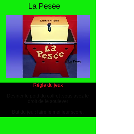
La Pesée
Règle du jeux
Deviner le poid du coffret ,vous avez le
droit de le soulever
But du jeu : faire le meilleur score.
Recommandé (1 gros lot)
Socle fournie et coffret.