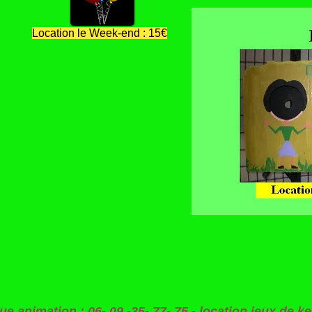
Location le Week-end : 15€
ue animation : 06- 09 -35- 77- 75 - location jeux de 