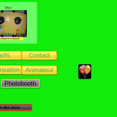
rifs
Contact
isation
Animateur
Photobooth
x des Jeux