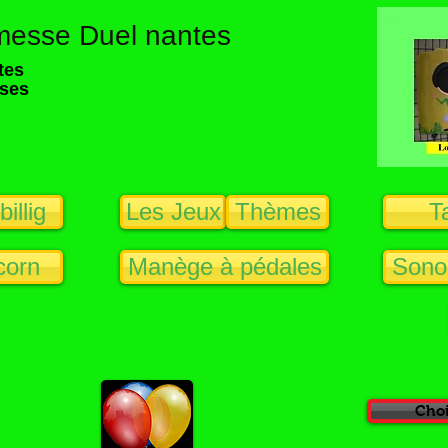
rmesse Duel nantes
ntes
sses
illig
Les Jeux
Thèmes
Ta
corn
Manège à pédales
Sonor
Choi